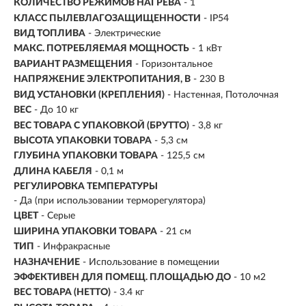
КОЛИЧЕСТВО РЕЖИМОВ НАГРЕВА
- 1
КЛАСС ПЫЛЕВЛАГОЗАЩИЩЕННОСТИ
- IP54
ВИД ТОПЛИВА
- Электрические
МАКС. ПОТРЕБЛЯЕМАЯ МОЩНОСТЬ
-
1 кВт
ВАРИАНТ РАЗМЕЩЕНИЯ
- Горизонтальное
НАПРЯЖЕНИЕ ЭЛЕКТРОПИТАНИЯ, В
-
230 В
ВИД УСТАНОВКИ (КРЕПЛЕНИЯ)
-
Настенная, Потолочная
ВЕС
- До 10 кг
ВЕС ТОВАРА С УПАКОВКОЙ (БРУТТО)
- 3,8 кг
ВЫСОТА УПАКОВКИ ТОВАРА
- 5,3 см
ГЛУБИНА УПАКОВКИ ТОВАРА
- 125,5 см
ДЛИНА КАБЕЛЯ
- 0,1 м
РЕГУЛИРОВКА ТЕМПЕРАТУРЫ
- Да (при использовании терморегулятора)
ЦВЕТ
- Серые
ШИРИНА УПАКОВКИ ТОВАРА
- 21 см
ТИП
- Инфракрасные
НАЗНАЧЕНИЕ
- Использование в помещении
ЭФФЕКТИВЕН ДЛЯ ПОМЕЩ. ПЛОЩАДЬЮ ДО
- 10 м2
ВЕС ТОВАРА (НЕТТО)
- 3.4 кг