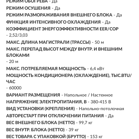
РЕЖИМ ОБОГРЕВА
- Да
РЕЖИМ ОСУШЕНИЯ
- Да
РЕЖИМ РАЗМОРАЖИВАНИЯ ВНЕШНЕГО БЛОКА
- Да
ФУНКЦИЯ ИНТЕНСИВНОГО ОХЛАЖДЕНИЯ
- Да
КОЭФФИЦИЕНТ ЭНЕРГОЭФФЕКТИВНОСТИ EER/COP
- 2,52/3,03
МАКС. ДЛИНА МАГИСТРАЛИ (ТРАССЫ)
- 50 м
МАКС. ПЕРЕПАД ВЫСОТ МЕЖДУ ВНУТР. И ВНЕШНИМ
БЛОКАМИ
- 20 м
МАКС. ПОТРЕБЛЯЕМАЯ МОЩНОСТЬ
- 6,4 кВт
МОЩНОСТЬ КОНДИЦИОНЕРА (ОХЛАЖДЕНИЕ), ТЫС.BTU/
ЧАС
- 60000
ВАРИАНТ РАЗМЕЩЕНИЯ
- Напольное / Настенное
НАПРЯЖЕНИЕ ЭЛЕКТРОПИТАНИЯ, В
- 380-415 В
ВИД УСТАНОВКИ (КРЕПЛЕНИЯ)
- Напольно-потолочная
АВТОРЕСТАРТ ПРИ ОТКЛЮЧЕНИИ ПИТАНИЯ
- Да
ВЕС ВНЕШНЕГО БЛОКА (НЕТТО)
- 99,7 кг
ВЕС ВНУТР. БЛОКА (НЕТТО)
- 39 кг
ВЕС ТОВАРА С УПАКОВКОЙ (БРУТТО)
- 153 кг