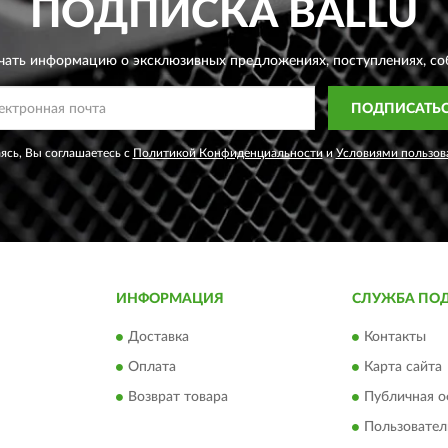
ПОДПИСКА
BALLU
чать информацию о эксклюзивных предложениях,
поступлениях, со
ПОДПИСАТЬ
сь, Вы соглашаетесь с
Политикой Конфиденциальности
и
Условиями пользов
ИНФОРМАЦИЯ
СЛУЖБА ПО
Доставка
Контакты
Оплата
Карта сайта
Возврат товара
Публичная о
Пользовател