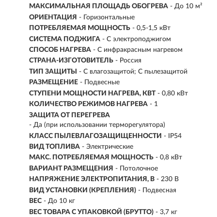
МАКСИМАЛЬНАЯ ПЛОЩАДЬ ОБОГРЕВА
- До 10 м²
ОРИЕНТАЦИЯ
- Горизонтальные
ПОТРЕБЛЯЕМАЯ МОЩНОСТЬ
- 0,5-1,5 кВт
СИСТЕМА ПОДЖИГА
- С электроподжигом
СПОСОБ НАГРЕВА
- С инфракрасным нагревом
СТРАНА-ИЗГОТОВИТЕЛЬ
- Россия
ТИП ЗАЩИТЫ
- С влагозащитой; С пылезащитой
РАЗМЕЩЕНИЕ
- Подвесные
СТУПЕНИ МОЩНОСТИ НАГРЕВА, КВТ
- 0,80 кВт
КОЛИЧЕСТВО РЕЖИМОВ НАГРЕВА
- 1
ЗАЩИТА ОТ ПЕРЕГРЕВА
- Да (при использовании терморегулятора)
КЛАСС ПЫЛЕВЛАГОЗАЩИЩЕННОСТИ
- IP54
ВИД ТОПЛИВА
- Электрические
МАКС. ПОТРЕБЛЯЕМАЯ МОЩНОСТЬ
-
0,8 кВт
ВАРИАНТ РАЗМЕЩЕНИЯ
- Потолочное
НАПРЯЖЕНИЕ ЭЛЕКТРОПИТАНИЯ, В
-
230 В
ВИД УСТАНОВКИ (КРЕПЛЕНИЯ)
-
Подвесная
ВЕС
- До 10 кг
ВЕС ТОВАРА С УПАКОВКОЙ (БРУТТО)
- 3,7 кг