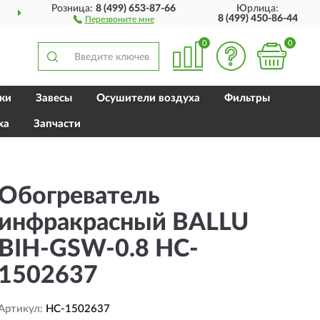
Розница:
8 (499) 653-87-66
Юрлица:
ДОСТАВИМ
ПО ВСЕЙ РОССИИ
8 (499) 450-86-44
Перезвоните мне
0
0
ки
Завесы
Осушители воздуха
Фильтры
ха
Запчасти
Обогреватель
инфракрасный BALLU
BIH-GSW-0.8 HC-
1502637
Артикул:
HC-1502637