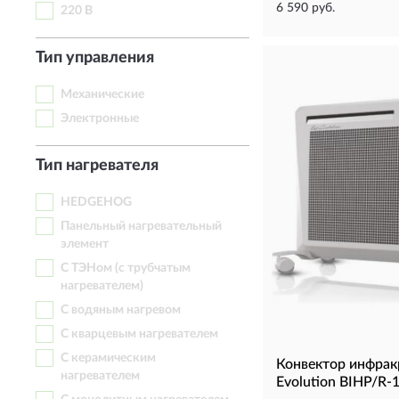
6 590 руб.
220 В
Тип управления
Механические
Электронные
Тип нагревателя
HEDGEHOG
Панельный нагревательный
элемент
С ТЭНом (с трубчатым
нагревателем)
С водяным нагревом
С кварцевым нагревателем
С керамическим
Конвектор инфрак
нагревателем
Evolution BIHP/R-