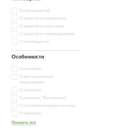
С влагозащитой
С защитой от замерзания
С защитой от перегрева
С защитой от перекидывания
С пылезащитой
Особенности
С дисплеем
С дистанционным
управлением
С колесами
С режимом "Без нагрева"
С системой самодиагностики
С таймером
Показать все