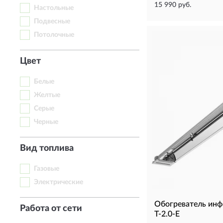
15 990 руб.
Настольные
Подвесные
Потолочные
Цвет
Белые
Желтые
Серые
Черные
Вид топлива
Газовые
Электрические
Обогреватель инф
Работа от сети
T-2.0-E