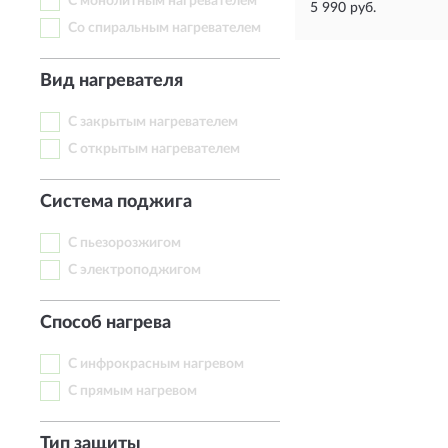
С монолитным нагревателем
5 990 руб.
Со спиральным нагревателем
Вид нагревателя
С закрытым нагревателем
С открытым нагревателем
Система поджига
С пьезорозжигом
С электроподжигом
Способ нагрева
С инфрокрасным нагревом
С прямым нагревом
Тип защиты