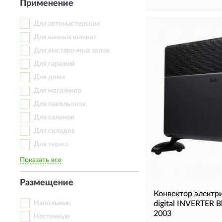
Применение
Для автомастерских
Для ванных комнат
Для выставочных залов
Для гаражей
Для дома
Для магазинов
Для павильонов
Для салонов
Для складов
Для терасс
Показать все
Размещение
Конвектор электр
Напольные
digital INVERTER Bl
2003
Настенные