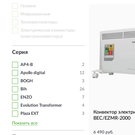
Газовые
Инфракрасные
Тепловентиляторы
Электрические конвекторы
(электроконвекторы)
Серия
AP4-B
2
Apollo digital
12
BOGH
3
Bih
26
ENZO
7
Evolution Transformer
4
Конвектор электр
Plaza EXT
3
BEC/EZMR-2000
Показать все
6 490 руб.