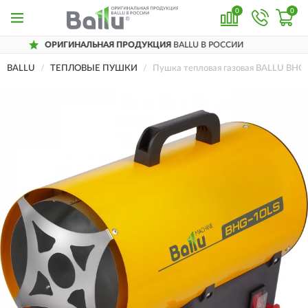
0
0
НАЛЬНАЯ ПРОДУКЦИЯ
BALLU В РОССИИ
Д
BALLU
ТЕПЛОВЫЕ ПУШКИ
Пушка тепловая газовая BALLU BHG