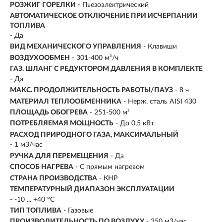
РОЗЖИГ ГОРЕЛКИ
- Пьезоэлектрический
АВТОМАТИЧЕСКОЕ ОТКЛЮЧЕНИЕ ПРИ ИСЧЕРПАНИИ
ТОПЛИВА
- Да
ВИД МЕХАНИЧЕСКОГО УПРАВЛЕНИЯ
- Клавиши
ВОЗДУХООБМЕН
- 301-400 м³/ч
ГАЗ. ШЛАНГ С РЕДУКТОРОМ ДАВЛЕНИЯ В КОМПЛЕКТЕ
- Да
МАКС. ПРОДОЛЖИТЕЛЬНОСТЬ РАБОТЫ/ПАУЗ
- 8 ч
МАТЕРИАЛ ТЕПЛООБМЕННИКА
- Нерж. сталь AISI 430
ПЛОЩАДЬ ОБОГРЕВА
- 251-500 м²
ПОТРЕБЛЯЕМАЯ МОЩНОСТЬ
- До 0,5 кВт
РАСХОД ПРИРОДНОГО ГАЗА, МАКСИМАЛЬНЫЙ
- 1 м3/час
РУЧКА ДЛЯ ПЕРЕМЕЩЕНИЯ
- Да
СПОСОБ НАГРЕВА
- С прямым нагревом
СТРАНА ПРОИЗВОДСТВА
- КНР
ТЕМПЕРАТУРНЫЙ ДИАПАЗОН ЭКСПЛУАТАЦИИ
- -10 ... +40 °С
ТИП ТОПЛИВА
- Газовые
ПРОИЗВОДИТЕЛЬНОСТЬ ПО ВОЗДУХУ
- 350 м3/час