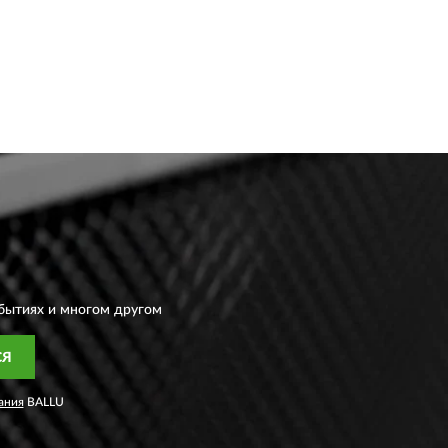
бытиях и многом другом
СЯ
ания
BALLU