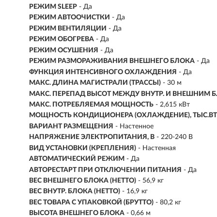
РЕЖИМ SLEEP
- Да
РЕЖИМ АВТООЧИСТКИ
- Да
РЕЖИМ ВЕНТИЛЯЦИИ
- Да
РЕЖИМ ОБОГРЕВА
- Да
РЕЖИМ ОСУШЕНИЯ
- Да
РЕЖИМ РАЗМОРАЖИВАНИЯ ВНЕШНЕГО БЛОКА
- Да
ФУНКЦИЯ ИНТЕНСИВНОГО ОХЛАЖДЕНИЯ
- Да
МАКС. ДЛИНА МАГИСТРАЛИ (ТРАССЫ)
- 30 м
МАКС. ПЕРЕПАД ВЫСОТ МЕЖДУ ВНУТР. И ВНЕШНИМ
МАКС. ПОТРЕБЛЯЕМАЯ МОЩНОСТЬ
- 2,615 кВт
МОЩНОСТЬ КОНДИЦИОНЕРА (ОХЛАЖДЕНИЕ), ТЫС.BT
ВАРИАНТ РАЗМЕЩЕНИЯ
- Настенное
НАПРЯЖЕНИЕ ЭЛЕКТРОПИТАНИЯ, В
- 220-240 В
ВИД УСТАНОВКИ (КРЕПЛЕНИЯ)
- Настенная
АВТОМАТИЧЕСКИЙ РЕЖИМ
- Да
АВТОРЕСТАРТ ПРИ ОТКЛЮЧЕНИИ ПИТАНИЯ
- Да
ВЕС ВНЕШНЕГО БЛОКА (НЕТТО)
- 56,9 кг
ВЕС ВНУТР. БЛОКА (НЕТТО)
- 16,9 кг
ВЕС ТОВАРА С УПАКОВКОЙ (БРУТТО)
- 80,2 кг
ВЫСОТА ВНЕШНЕГО БЛОКА
- 0,66 м