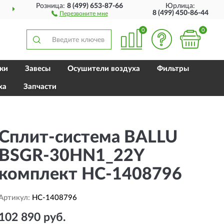
Розница:
8 (499) 653-87-66
Юрлица:
 РОССИИ
ПОЛНЫЙ
АС
8 (499) 450-86-44
Перезвоните мне
0
0
ки
Завесы
Осушители воздуха
Фильтры
ха
Запчасти
Сплит-система BALLU
BSGR-30HN1_22Y
комплект HC-1408796
Артикул:
HC-1408796
102 890 руб.