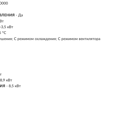
30000
АВЛЕНИЯ
- Да
кВт
5-3,5 кВт
5 °C
сушения; С режимом охлаждения; С режимом вентилятора
т
 8,9 кВт
НИЯ
- 8,5 кВт