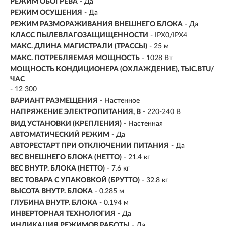
РЕЖИМ ОБОГРЕВА
- Да
РЕЖИМ ОСУШЕНИЯ
- Да
РЕЖИМ РАЗМОРАЖИВАНИЯ ВНЕШНЕГО БЛОКА
- Да
КЛАСС ПЫЛЕВЛАГОЗАЩИЩЕННОСТИ
- IPX0/IPX4
МАКС. ДЛИНА МАГИСТРАЛИ (ТРАССЫ)
- 25 м
МАКС. ПОТРЕБЛЯЕМАЯ МОЩНОСТЬ
- 1028 Вт
МОЩНОСТЬ КОНДИЦИОНЕРА (ОХЛАЖДЕНИЕ), ТЫС.BTU/
ЧАС
- 12 300
ВАРИАНТ РАЗМЕЩЕНИЯ
- Настенное
НАПРЯЖЕНИЕ ЭЛЕКТРОПИТАНИЯ, В
- 220-240 В
ВИД УСТАНОВКИ (КРЕПЛЕНИЯ)
- Настенная
АВТОМАТИЧЕСКИЙ РЕЖИМ
- Да
АВТОРЕСТАРТ ПРИ ОТКЛЮЧЕНИИ ПИТАНИЯ
- Да
ВЕС ВНЕШНЕГО БЛОКА (НЕТТО)
- 21.4 кг
ВЕС ВНУТР. БЛОКА (НЕТТО)
- 7.6 кг
ВЕС ТОВАРА С УПАКОВКОЙ (БРУТТО)
- 32.8 кг
ВЫСОТА ВНУТР. БЛОКА
- 0.285 м
ГЛУБИНА ВНУТР. БЛОКА
- 0.194 м
ИНВЕРТОРНАЯ ТЕХНОЛОГИЯ
- Да
ИНДИКАЦИЯ РЕЖИМОВ РАБОТЫ
- Да