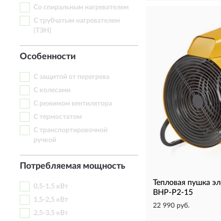
Со спиральным нагревателем
С трубчатым нагревателем
(ТЭН)
Особенности
С защитой от перегрева
С колесами
С режимом вентилятора
С термостатом
С транспортировочной
ручкой
Потребляемая мощность
Тепловая пушка э
0,5-1,5 кВт
BHP-P2-15
1,5-2,5 кВт
22 990 руб.
2,5-3,5 кВт