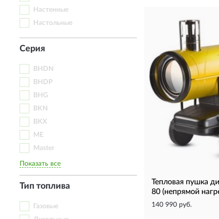
Настенные
Настольные
Серия
BHDN
BHDP
BHG
BKN
BKX
ME
Master
Показать все
Тепловая пушка д
Тип топлива
80 (непрямой нагр
140 990 руб.
Газовые