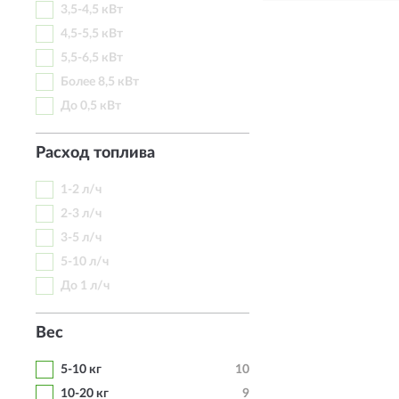
3,5-4,5 кВт
4,5-5,5 кВт
5,5-6,5 кВт
Более 8,5 кВт
До 0,5 кВт
Расход топлива
1-2 л/ч
2-3 л/ч
3-5 л/ч
5-10 л/ч
До 1 л/ч
Вес
5-10 кг
10
10-20 кг
9