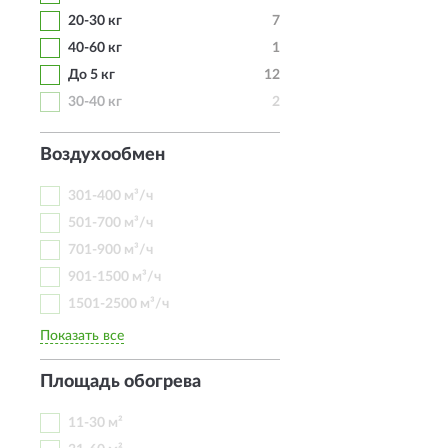
20-30 кг
7
40-60 кг
1
До 5 кг
12
30-40 кг
2
Воздухообмен
301-400 м³/ч
501-700 м³/ч
701-900 м³/ч
901-1500 м³/ч
1501-2500 м³/ч
Показать все
Площадь обогрева
11-30 м²