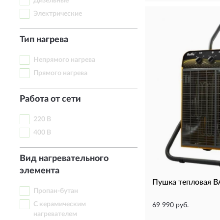
Дизельные
Электрические
Тип нагрева
Непрямого нагрева
Прямого нагрева
Работа от сети
220 В
400 В
Вид нагревательного
элемента
Пушка тепловая 
Пропан-бутан
С керамическим
69 990 руб.
нагревателем