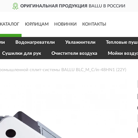
РИГИНАЛЬНАЯ ПРОДУКЦИЯ
BALLU В РОССИИ
КАТАЛОГ
ЮРЛИЦАМ
НОВИНКИ
КОНТАКТЫ
ли
Водонагреватели
Увлажнители
Тепловые пуш
Сушилки для рук
Очистители воздуха
Мойки возду
промышленной сплит-системы BALLU BLC_M_C/in-48HN1 (22Y)