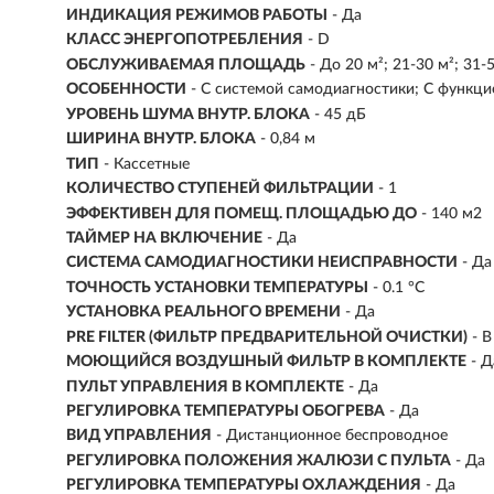
ИНДИКАЦИЯ РЕЖИМОВ РАБОТЫ
- Да
КЛАСС ЭНЕРГОПОТРЕБЛЕНИЯ
- D
ОБСЛУЖИВАЕМАЯ ПЛОЩАДЬ
-
До 20 м²; 21-30 м²; 31-
ОСОБЕННОСТИ
- С системой самодиагностики; С функци
УРОВЕНЬ ШУМА ВНУТР. БЛОКА
- 45 дБ
ШИРИНА ВНУТР. БЛОКА
- 0,84 м
ТИП
-
Кассетные
КОЛИЧЕСТВО СТУПЕНЕЙ ФИЛЬТРАЦИИ
- 1
ЭФФЕКТИВЕН ДЛЯ ПОМЕЩ. ПЛОЩАДЬЮ ДО
- 140 м2
ТАЙМЕР НА ВКЛЮЧЕНИЕ
- Да
СИСТЕМА САМОДИАГНОСТИКИ НЕИСПРАВНОСТИ
- Да
ТОЧНОСТЬ УСТАНОВКИ ТЕМПЕРАТУРЫ
- 0.1 °C
УСТАНОВКА РЕАЛЬНОГО ВРЕМЕНИ
- Да
PRE FILTER (ФИЛЬТР ПРЕДВАРИТЕЛЬНОЙ ОЧИСТКИ)
- 
МОЮЩИЙСЯ ВОЗДУШНЫЙ ФИЛЬТР В КОМПЛЕКТЕ
- Д
ПУЛЬТ УПРАВЛЕНИЯ В КОМПЛЕКТЕ
- Да
РЕГУЛИРОВКА ТЕМПЕРАТУРЫ ОБОГРЕВА
- Да
ВИД УПРАВЛЕНИЯ
- Дистанционное беспроводное
РЕГУЛИРОВКА ПОЛОЖЕНИЯ ЖАЛЮЗИ С ПУЛЬТА
- Да
РЕГУЛИРОВКА ТЕМПЕРАТУРЫ ОХЛАЖДЕНИЯ
- Да