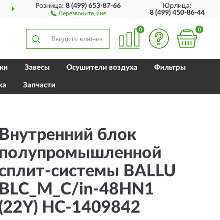
Розница:
8 (499) 653-87-66
Юрлица:
ДОСТАВИМ
ПО ВСЕЙ РОССИИ
8 (499) 450-86-44
Перезвоните мне
0
0
ки
Завесы
Осушители воздуха
Фильтры
ха
Запчасти
Внутренний блок
полупромышленной
сплит-системы BALLU
BLC_M_C/in-48HN1
(22Y) HC-1409842