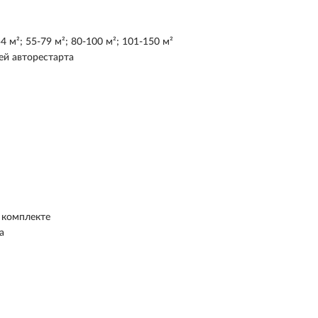
54 м²; 55-79 м²; 80-100 м²; 101-150 м²
ей авторестарта
В комплекте
а