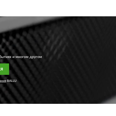
бытиях и многом другом
СЯ
ания
BALLU