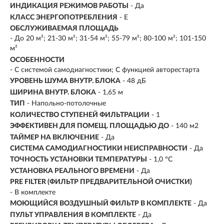
ИНДИКАЦИЯ РЕЖИМОВ РАБОТЫ
- Да
КЛАСС ЭНЕРГОПОТРЕБЛЕНИЯ
- Е
ОБСЛУЖИВАЕМАЯ ПЛОЩАДЬ
-
До 20 м²; 21-30 м²; 31-54 м²; 55-79 м²; 80-100 м²; 101-150
м²
ОСОБЕННОСТИ
- С системой самодиагностики; С функцией авторестарта
УРОВЕНЬ ШУМА ВНУТР. БЛОКА
- 48 дБ
ШИРИНА ВНУТР. БЛОКА
- 1,65 м
ТИП
-
Напольно-потолочные
КОЛИЧЕСТВО СТУПЕНЕЙ ФИЛЬТРАЦИИ
- 1
ЭФФЕКТИВЕН ДЛЯ ПОМЕЩ. ПЛОЩАДЬЮ ДО
- 140 м2
ТАЙМЕР НА ВКЛЮЧЕНИЕ
- Да
СИСТЕМА САМОДИАГНОСТИКИ НЕИСПРАВНОСТИ
- Да
ТОЧНОСТЬ УСТАНОВКИ ТЕМПЕРАТУРЫ
- 1,0 °С
УСТАНОВКА РЕАЛЬНОГО ВРЕМЕНИ
- Да
PRE FILTER (ФИЛЬТР ПРЕДВАРИТЕЛЬНОЙ ОЧИСТКИ)
- В комплекте
МОЮЩИЙСЯ ВОЗДУШНЫЙ ФИЛЬТР В КОМПЛЕКТЕ
- Да
ПУЛЬТ УПРАВЛЕНИЯ В КОМПЛЕКТЕ
- Да