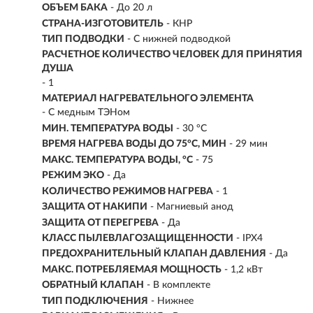
ОБЪЕМ БАКА
- До 20 л
СТРАНА-ИЗГОТОВИТЕЛЬ
- КНР
ТИП ПОДВОДКИ
- С нижней подводкой
РАСЧЕТНОЕ КОЛИЧЕСТВО ЧЕЛОВЕК ДЛЯ ПРИНЯТИЯ
ДУША
- 1
МАТЕРИАЛ НАГРЕВАТЕЛЬНОГО ЭЛЕМЕНТА
- С медным ТЭНом
МИН. ТЕМПЕРАТУРА ВОДЫ
- 30 °С
ВРЕМЯ НАГРЕВА ВОДЫ ДО 75°С, МИН
-
29 мин
МАКС. ТЕМПЕРАТУРА ВОДЫ, °С
- 75
РЕЖИМ ЭКО
- Да
КОЛИЧЕСТВО РЕЖИМОВ НАГРЕВА
- 1
ЗАЩИТА ОТ НАКИПИ
- Магниевый анод
ЗАЩИТА ОТ ПЕРЕГРЕВА
- Да
КЛАСС ПЫЛЕВЛАГОЗАЩИЩЕННОСТИ
- IPX4
ПРЕДОХРАНИТЕЛЬНЫЙ КЛАПАН ДАВЛЕНИЯ
- Да
МАКС. ПОТРЕБЛЯЕМАЯ МОЩНОСТЬ
- 1,2 кВт
ОБРАТНЫЙ КЛАПАН
- В комплекте
ТИП ПОДКЛЮЧЕНИЯ
- Нижнее