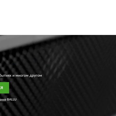
бытиях и многом другом
СЯ
ания
BALLU