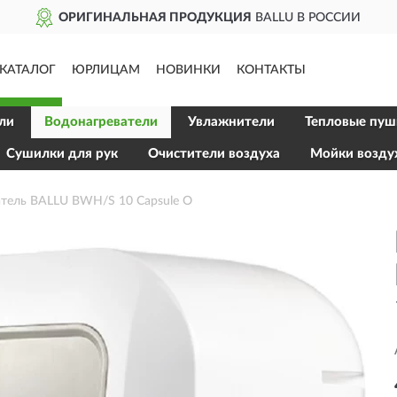
ОРИГИНАЛЬНАЯ ПРОДУКЦИЯ
BALLU В РОССИИ
КАТАЛОГ
ЮРЛИЦАМ
НОВИНКИ
КОНТАКТЫ
ли
Водонагреватели
Увлажнители
Тепловые пуш
Сушилки для рук
Очистители воздуха
Мойки возду
тель BALLU BWH/S 10 Capsule O