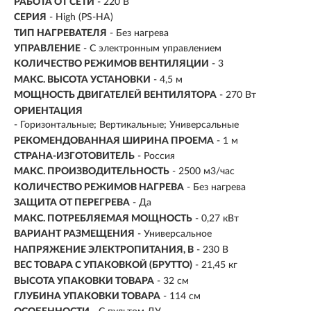
РАБОТА ОТ СЕТИ
- 220 В
СЕРИЯ
- High (PS-HA)
ТИП НАГРЕВАТЕЛЯ
- Без нагрева
УПРАВЛЕНИЕ
- С электронным управлением
КОЛИЧЕСТВО РЕЖИМОВ ВЕНТИЛЯЦИИ
- 3
МАКС. ВЫСОТА УСТАНОВКИ
- 4,5 м
МОЩНОСТЬ ДВИГАТЕЛЕЙ ВЕНТИЛЯТОРА
- 270 Вт
ОРИЕНТАЦИЯ
- Горизонтальные; Вертикальные; Универсальные
РЕКОМЕНДОВАННАЯ ШИРИНА ПРОЕМА
- 1 м
СТРАНА-ИЗГОТОВИТЕЛЬ
- Россия
МАКС. ПРОИЗВОДИТЕЛЬНОСТЬ
-
2500 м3/час
КОЛИЧЕСТВО РЕЖИМОВ НАГРЕВА
-
Без нагрева
ЗАЩИТА ОТ ПЕРЕГРЕВА
- Да
МАКС. ПОТРЕБЛЯЕМАЯ МОЩНОСТЬ
- 0,27 кВт
ВАРИАНТ РАЗМЕЩЕНИЯ
- Универсальное
НАПРЯЖЕНИЕ ЭЛЕКТРОПИТАНИЯ, В
- 230 В
ВЕС ТОВАРА С УПАКОВКОЙ (БРУТТО)
- 21,45 кг
ВЫСОТА УПАКОВКИ ТОВАРА
- 32 см
ГЛУБИНА УПАКОВКИ ТОВАРА
- 114 см